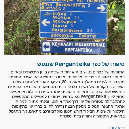
סיפורו של כפר Perganteika שננטש
התופעה של כפרים נטושים היא יחסית שכיחה ביוון היבשתית ובאיים,
במיוחד באזורים כפריים ומרוחקים. מדובר בתוצאה של הגירה המונית
מהכפרים לערים במהלך המאה ה-20, בעיקר לאחר מלחמת העולם
השנייה ובתקופות של משבר כלכלי. רבים מהתושבים עזבו את הכפרים
בחיפוש אחר עבודה ותנאי חיים טובים יותר בערים הגדולות או אפילו
מחוץ ליוון. Perganteika מציע חוויה ייחודית למטיילים המחפשים
להתחבר להיסטוריה של יוון דרך אתר אותנטי ובלתי מתויר. למרות
אתגרי ההגעה, המקום מספק הצצה נדירה לחיים בהרי יוון בתקופות
היסטוריות שונות. הביקור דורש תכנון מוקדם ורכב מתאים, אך מתגמל
במראות, היסטוריה וחוויה בלתי נשכחת.
קרא עוד