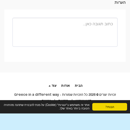
הערות
הבית
אודות
עוד
זכויות יוצרים © 2026 כל הזכויות שמורות -
Greece in a different way
תנאי שימוש
|
פרטיות
|
נגישות
אתר זה משתמש ב"עוגיות" (Cookie) על-מנת להבטיח שתהנה מהחוויה
הבנתי!
הטובה ביותר באתר שלך.