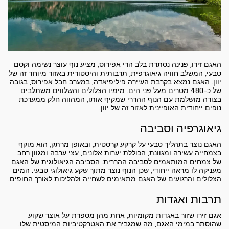
האגם זירו, פנינה נסתרת בלב הרי אפירוס, מציע נוף עוצר נשימה וקסם
טבעי, המשלב חוויה גיאוגרפית, תרבותית והיסטורית באזור מיוחד זה של
יוון. האגם נמצא בקרבת העיירה פיליפיאדה, במערב חבל אפירוס, בגובה
של כ-480 מטרים מעל פני הים. מימיו הצלולים והשלווים משתלבים
בצורה מושלמת עם הנוף ההררי שמקיף אותו, המהווה חלק ממערכת
נופים ייחודית האופיינית לאזור זה של יוון.
גיאוגרפיה וסביבה
האגם נוצר בתהליך טבעי על קרקע קרסטית, ובאופן מרתק, הוא מוקף
בצמחייה עשירה ומגוונת, הכוללת יערות אלונים, עצי ערבה ומגוון רחב
של צמחים המותאמים לסביבה ההררית. הסביבה הגיאולוגית של האגם
מעניקה לו מראה ייחודי, שכן הנוף נוצר מתוך שקע גיאולוגי טבעי. המים
הצלולים והרגועים של האגם מתאימים לשחייה ולהליכות לאורך החופים.
תרבות ואגדות
אגם זירו שזור באגדות מקומיות, אחת מהן מספרת על אוצר שקוע
שהוסתר במימי האגם, מה שמגביר את האטרקטיביות המיסטית שלו.