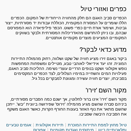
כפרים ואזורי טיול
הכפרים סביב האגם הם חלק מהחוויה הייחודית של המקום. הכפרים
הללו שומרים על המסורת המקומית, הכוללת עבודות יד מסורתיות, ייצור
גבינות, ושימור אורח חיים כפרי פשוט. הכפר פיליפיאדה הוא המפורסם
שבהם, ובו ניתן להתרשם מהאדריכלות המסורתית ולבקר בשווקים
המקומיים המציעים מוצרים מקומיים אותנטיים.
מדוע כדאי לבקר?
ביקור באגם זירו מציע חוויה של שקט ושלווה, רחוק מהמולת התיירות
המונית. זהו יעד אידיאלי לאוהבי טבע, מטיילים ומשפחות המחפשות
נופש אקולוגי ושקט בנופים הרריים עוצרי נשימה. ההליכות סביב האגם,
פעילויות המים והשחייה במימיו הצלולים, לצד הכפרים המקסימים
בסביבתו, יוצרים חוויה עשירה ומגוונת למבקרים בכל גיל.
מקור השם 'זירו'
מקור השם 'זירו' אינו ברור לחלוטין, אך ישנם כמה הסברים מסורתיים,
ביניהם סברה שהשם מגיע מהמילה 'זירוס' שפירושה ביוונית 'יבש'. ייתכן
שהשם מתאר את נוף האזור בעונות החורף הקרות, כאשר האגם משקף
את הסביבה היבשה שסביבו.
טיול מחוץ למפת התיירות המוכרת
תיירות אקולוגית
אגמים טבעיים
ומלאכותיים ביוון
מיתוסים ואגדות מקומיות
אפורוס