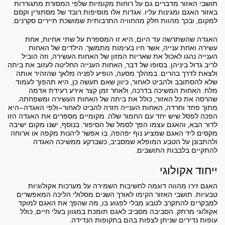
תושבי האזור מדברים גם על רוחות מקומיות שלפי המסורת מתגוררות
באזור האגם ומגינות עליו. אגדות אלו מוסיפות רובד של מסתורין וקסם
למקום, ובכך מהוות חלק מהחוויה התרבותית שמושכת תיירים סקרנים.
האגדה שהשתרשה עד היום, היא זו המספרת על שתי אחיות, אחת
עשירה ואחת ענייה, אשר חיו בעימות מתמשך. הילדים של האחות
הענייה נהגו לאכול את שאריות המזון של האחות העשירה, וזה הוביל
לריב גדול ביניהן. בסופו של דבר, האחות הענייה החליטה לעזוב את ביתה
ולצאת לדרך בהרים. במהלך מסעה, הופיע לפניה מלאך שהזהיר אותה
שלא להסתובב ולהביט לאחור, כיוון שאם תעשה כן, היא תהפוך לעמוד
מלח. האחות המשיכה בדרכה, ולאחר זמן קצר אירע רעידת אדמה
שהרסה את כל האזור, כולל את ביתה של האחות העשירה ומשפחתה.
מתוך פחד וחרדה, האחות הענייה חזרה להביט לאחור—ולפי האגדה—היא
הפכה לפסל שיש יחד עם החמור שלה. מקומיים מספרים את האגדה הזו
לדור הבא, והאגם עצמו הפך לסמל של הסיפור. בנוסף, ישנו מקום ישיבה
מקסים ליד האגם שמציע נוף יפהפה, בו אפשר ליהנות מקפה או ארוחה
ולהתבונן על הטבע המופלא שמסביב, כשברקע ממשיכה האגדה
להתקיים בלבבות התושבים.
ייחוד אקולוגי
האגם זירו מהווה דוגמה לחשיבות השמירה על מערכות אקולוגיות
טבעיות. תושבי האזור הקימו לאורך השנים מסלולי הליכה המאפשרים
למבקרים להתקרב לטבע מבלי לפגוע בו, מה שהפך את האגם למוקד
אקולוגי מרתק. הסביבה מסביב לאגם תומכת במגוון בעלי חיים, כולל
עופות נדירים שניתן לצפות בהם בתקופות הנדידה.